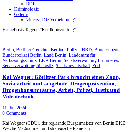
BDK
Kriminologie
Galerie
Videos „Die Vernehmung“
Home
Posts Tagged "Koalitionsvertrag"
Berlin
,
Berliner Gerichte
,
Berliner Polizei
,
BRD
,
Bundesebene
,
Bundespolizei Berlin
,
Land Berlin
,
Landesamt für
Verfassungsschutz
,
LKA Berlin
,
Senatsverwaltung für Inneres
,
Senatsverwaltung für Justiz
,
Staatsanwaltschaft
,
Zoll
Kai Wegner: Görlitzer Park braucht einen Zaun,
Sozialarbeit und -angebote, Drogenprävention,
Drogenkonsumräume, Arbeit, Polizei, Justiz und
Videotechnik
11. Juli 2024
0 Comments
Kai Wegner (CDU), der regiernde Bürgermeister von Berlin BKZ:
Welche Maßnahmen und strategische Pläne zur