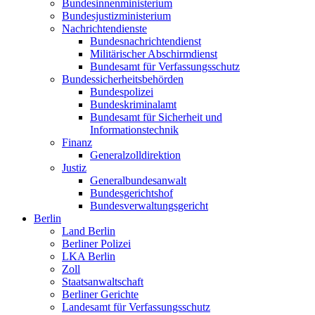
Bundesinnenministerium
Bundesjustizministerium
Nachrichtendienste
Bundesnachrichtendienst
Militärischer Abschirmdienst
Bundesamt für Verfassungsschutz
Bundessicherheitsbehörden
Bundespolizei
Bundeskriminalamt
Bundesamt für Sicherheit und
Informationstechnik
Finanz
Generalzolldirektion
Justiz
Generalbundesanwalt
Bundesgerichtshof
Bundesverwaltungsgericht
Berlin
Land Berlin
Berliner Polizei
LKA Berlin
Zoll
Staatsanwaltschaft
Berliner Gerichte
Landesamt für Verfassungsschutz