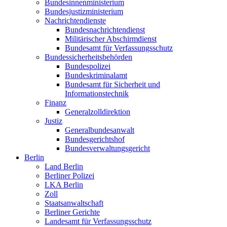
Bundesinnenministerium
Bundesjustizministerium
Nachrichtendienste
Bundesnachrichtendienst
Militärischer Abschirmdienst
Bundesamt für Verfassungsschutz
Bundessicherheitsbehörden
Bundespolizei
Bundeskriminalamt
Bundesamt für Sicherheit und
Informationstechnik
Finanz
Generalzolldirektion
Justiz
Generalbundesanwalt
Bundesgerichtshof
Bundesverwaltungsgericht
Berlin
Land Berlin
Berliner Polizei
LKA Berlin
Zoll
Staatsanwaltschaft
Berliner Gerichte
Landesamt für Verfassungsschutz