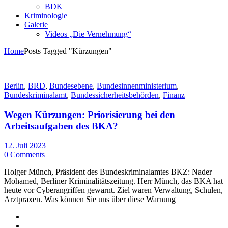
BDK
Kriminologie
Galerie
Videos „Die Vernehmung“
Home
Posts Tagged "Kürzungen"
Berlin
,
BRD
,
Bundesebene
,
Bundesinnenministerium
,
Bundeskriminalamt
,
Bundessicherheitsbehörden
,
Finanz
Wegen Kürzungen: Priorisierung bei den
Arbeitsaufgaben des BKA?
12. Juli 2023
0 Comments
Holger Münch, Präsident des Bundeskriminalamtes BKZ: Nader
Mohamed, Berliner Kriminalitätszeitung. Herr Münch, das BKA hat
heute vor Cyberangriffen gewarnt. Ziel waren Verwaltung, Schulen,
Arztpraxen. Was können Sie uns über diese Warnung