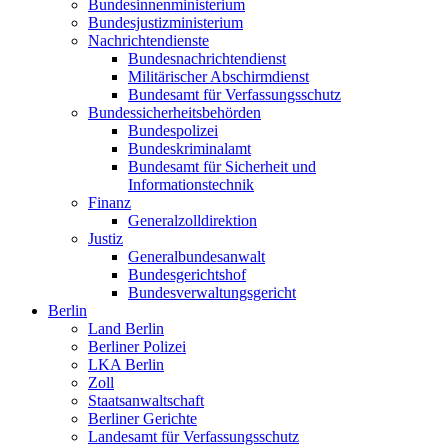
Bundesinnenministerium
Bundesjustizministerium
Nachrichtendienste
Bundesnachrichtendienst
Militärischer Abschirmdienst
Bundesamt für Verfassungsschutz
Bundessicherheitsbehörden
Bundespolizei
Bundeskriminalamt
Bundesamt für Sicherheit und
Informationstechnik
Finanz
Generalzolldirektion
Justiz
Generalbundesanwalt
Bundesgerichtshof
Bundesverwaltungsgericht
Berlin
Land Berlin
Berliner Polizei
LKA Berlin
Zoll
Staatsanwaltschaft
Berliner Gerichte
Landesamt für Verfassungsschutz