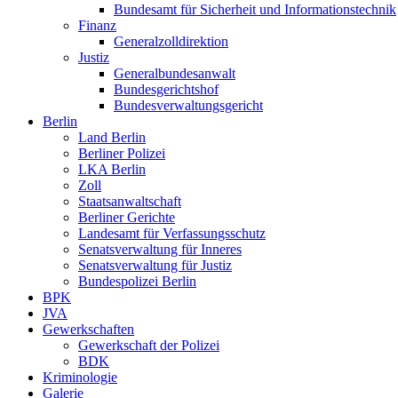
Bundesamt für Sicherheit und Informationstechnik
Finanz
Generalzolldirektion
Justiz
Generalbundesanwalt
Bundesgerichtshof
Bundesverwaltungsgericht
Berlin
Land Berlin
Berliner Polizei
LKA Berlin
Zoll
Staatsanwaltschaft
Berliner Gerichte
Landesamt für Verfassungsschutz
Senatsverwaltung für Inneres
Senatsverwaltung für Justiz
Bundespolizei Berlin
BPK
JVA
Gewerkschaften
Gewerkschaft der Polizei
BDK
Kriminologie
Galerie