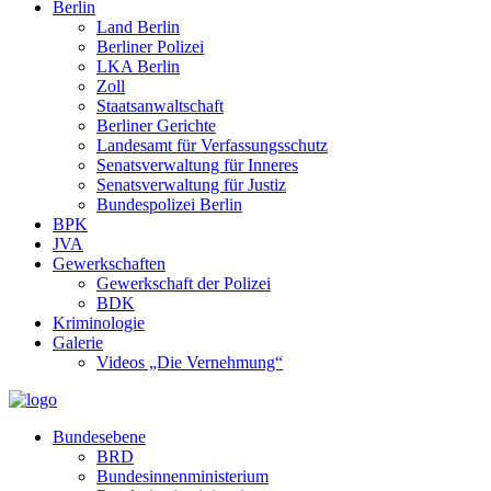
Berlin
Land Berlin
Berliner Polizei
LKA Berlin
Zoll
Staatsanwaltschaft
Berliner Gerichte
Landesamt für Verfassungsschutz
Senatsverwaltung für Inneres
Senatsverwaltung für Justiz
Bundespolizei Berlin
BPK
JVA
Gewerkschaften
Gewerkschaft der Polizei
BDK
Kriminologie
Galerie
Videos „Die Vernehmung“
Bundesebene
BRD
Bundesinnenministerium