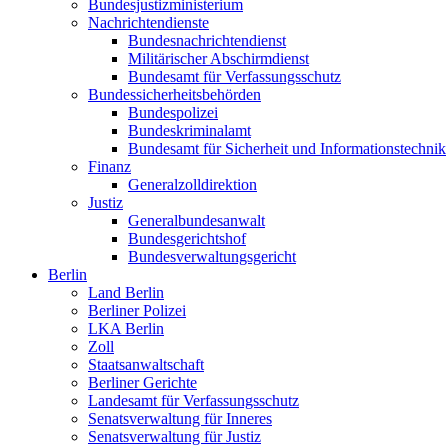
Bundesjustizministerium
Nachrichtendienste
Bundesnachrichtendienst
Militärischer Abschirmdienst
Bundesamt für Verfassungsschutz
Bundessicherheitsbehörden
Bundespolizei
Bundeskriminalamt
Bundesamt für Sicherheit und Informationstechnik
Finanz
Generalzolldirektion
Justiz
Generalbundesanwalt
Bundesgerichtshof
Bundesverwaltungsgericht
Berlin
Land Berlin
Berliner Polizei
LKA Berlin
Zoll
Staatsanwaltschaft
Berliner Gerichte
Landesamt für Verfassungsschutz
Senatsverwaltung für Inneres
Senatsverwaltung für Justiz