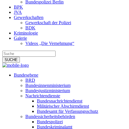
Bundespolizei Berlin
BPK
JVA
Gewerkschaften
Gewerkschaft der Polizei
BDK
Kriminologie
Galerie
Videos „Die Vernehmung“
Bundesebene
BRD
Bundesinnenministerium
Bundesjustizministerium
Nachrichtendienste
Bundesnachrichtendienst
Militärischer Abschirmdienst
Bundesamt für Verfassungsschutz
Bundessicherheitsbehörden
Bundespolizei
Bundeskriminalamt