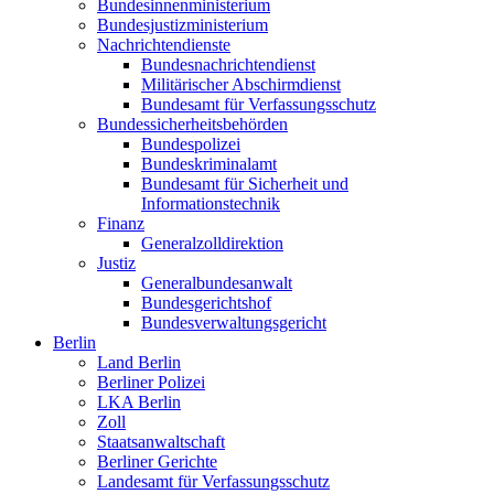
Bundesinnenministerium
Bundesjustizministerium
Nachrichtendienste
Bundesnachrichtendienst
Militärischer Abschirmdienst
Bundesamt für Verfassungsschutz
Bundessicherheitsbehörden
Bundespolizei
Bundeskriminalamt
Bundesamt für Sicherheit und
Informationstechnik
Finanz
Generalzolldirektion
Justiz
Generalbundesanwalt
Bundesgerichtshof
Bundesverwaltungsgericht
Berlin
Land Berlin
Berliner Polizei
LKA Berlin
Zoll
Staatsanwaltschaft
Berliner Gerichte
Landesamt für Verfassungsschutz