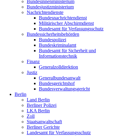
Bundesinnenministerium
Bundesjustizministerium
Nachrichtendienste
Bundesnachrichtendienst
Militärischer Abschirmdienst
Bundesamt für Verfassungsschutz
Bundessicherheitsbehörden
Bundespolizei
Bundeskriminalamt
Bundesamt für Sicherheit und
Informationstechnik
Finanz
Generalzolldirektion
Justiz
Generalbundesanwalt
Bundesgerichtshof
Bundesverwaltungsgericht
Berlin
Land Berlin
Berliner Polizei
LKA Berlin
Zoll
Staatsanwaltschaft
Berliner Gerichte
Landesamt für Verfassungsschutz