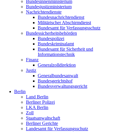
Bundesinnenministerium
Bundesjustizministerium
Nachrichtendienste
Bundesnachrichtendienst
Militärischer Abschirmdienst
Bundesamt für Verfassungsschutz
Bundessicherheitsbehörden
Bundespolizei
Bundeskriminalamt
Bundesamt für Sicherheit und
Informationstechnik
Finanz
Generalzolldirektion
Justiz
Generalbundesanwalt
Bundesgerichtshof
Bundesverwaltungsgericht
Berlin
Land Berlin
Berliner Polizei
LKA Berlin
Zoll
Staatsanwaltschaft
Berliner Gerichte
Landesamt für Verfassungsschutz