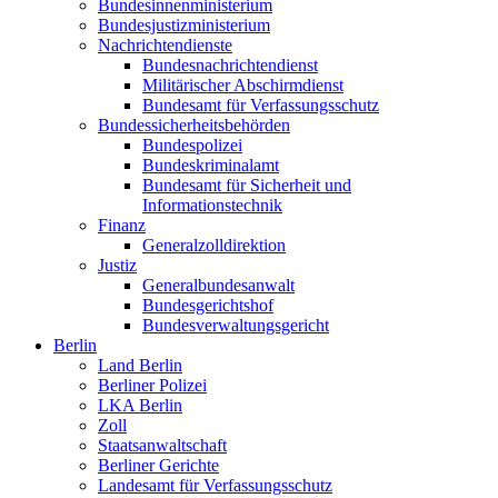
Bundesinnenministerium
Bundesjustizministerium
Nachrichtendienste
Bundesnachrichtendienst
Militärischer Abschirmdienst
Bundesamt für Verfassungsschutz
Bundessicherheitsbehörden
Bundespolizei
Bundeskriminalamt
Bundesamt für Sicherheit und
Informationstechnik
Finanz
Generalzolldirektion
Justiz
Generalbundesanwalt
Bundesgerichtshof
Bundesverwaltungsgericht
Berlin
Land Berlin
Berliner Polizei
LKA Berlin
Zoll
Staatsanwaltschaft
Berliner Gerichte
Landesamt für Verfassungsschutz