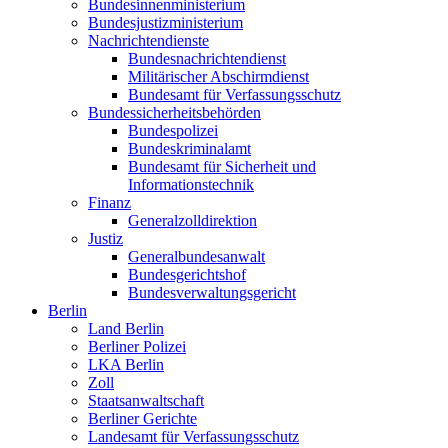
Bundesinnenministerium
Bundesjustizministerium
Nachrichtendienste
Bundesnachrichtendienst
Militärischer Abschirmdienst
Bundesamt für Verfassungsschutz
Bundessicherheitsbehörden
Bundespolizei
Bundeskriminalamt
Bundesamt für Sicherheit und
Informationstechnik
Finanz
Generalzolldirektion
Justiz
Generalbundesanwalt
Bundesgerichtshof
Bundesverwaltungsgericht
Berlin
Land Berlin
Berliner Polizei
LKA Berlin
Zoll
Staatsanwaltschaft
Berliner Gerichte
Landesamt für Verfassungsschutz