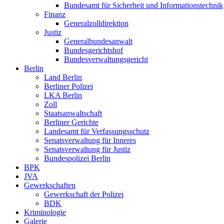
Bundesamt für Sicherheit und Informationstechnik
Finanz
Generalzolldirektion
Justiz
Generalbundesanwalt
Bundesgerichtshof
Bundesverwaltungsgericht
Berlin
Land Berlin
Berliner Polizei
LKA Berlin
Zoll
Staatsanwaltschaft
Berliner Gerichte
Landesamt für Verfassungsschutz
Senatsverwaltung für Inneres
Senatsverwaltung für Justiz
Bundespolizei Berlin
BPK
JVA
Gewerkschaften
Gewerkschaft der Polizei
BDK
Kriminologie
Galerie