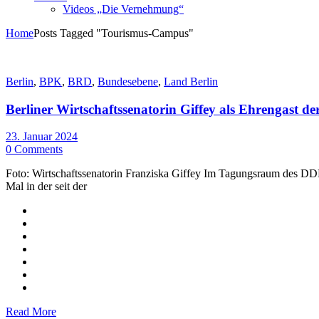
Videos „Die Vernehmung“
Home
Posts Tagged "Tourismus-Campus"
Berlin
,
BPK
,
BRD
,
Bundesebene
,
Land Berlin
Berliner Wirtschaftssenatorin Giffey als Ehrengast de
23. Januar 2024
0 Comments
Foto: Wirtschaftssenatorin Franziska Giffey Im Tagungsraum des DD
Mal in der seit der
Read More