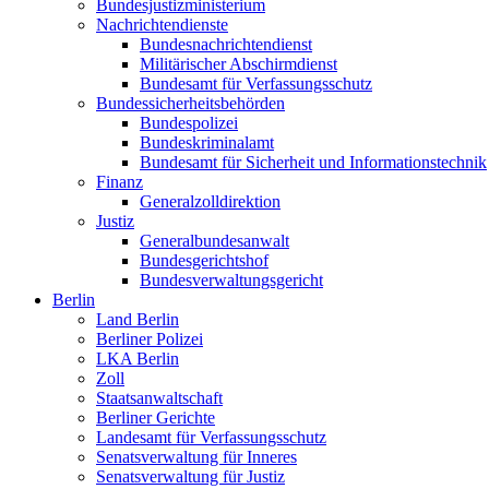
Bundesjustizministerium
Nachrichtendienste
Bundesnachrichtendienst
Militärischer Abschirmdienst
Bundesamt für Verfassungsschutz
Bundessicherheitsbehörden
Bundespolizei
Bundeskriminalamt
Bundesamt für Sicherheit und Informationstechnik
Finanz
Generalzolldirektion
Justiz
Generalbundesanwalt
Bundesgerichtshof
Bundesverwaltungsgericht
Berlin
Land Berlin
Berliner Polizei
LKA Berlin
Zoll
Staatsanwaltschaft
Berliner Gerichte
Landesamt für Verfassungsschutz
Senatsverwaltung für Inneres
Senatsverwaltung für Justiz