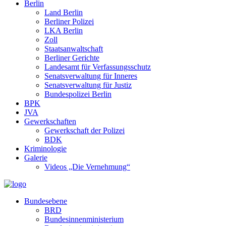
Berlin
Land Berlin
Berliner Polizei
LKA Berlin
Zoll
Staatsanwaltschaft
Berliner Gerichte
Landesamt für Verfassungsschutz
Senatsverwaltung für Inneres
Senatsverwaltung für Justiz
Bundespolizei Berlin
BPK
JVA
Gewerkschaften
Gewerkschaft der Polizei
BDK
Kriminologie
Galerie
Videos „Die Vernehmung“
Bundesebene
BRD
Bundesinnenministerium