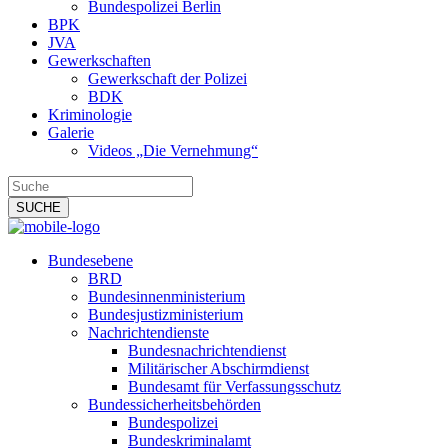
Bundespolizei Berlin
BPK
JVA
Gewerkschaften
Gewerkschaft der Polizei
BDK
Kriminologie
Galerie
Videos „Die Vernehmung“
Bundesebene
BRD
Bundesinnenministerium
Bundesjustizministerium
Nachrichtendienste
Bundesnachrichtendienst
Militärischer Abschirmdienst
Bundesamt für Verfassungsschutz
Bundessicherheitsbehörden
Bundespolizei
Bundeskriminalamt