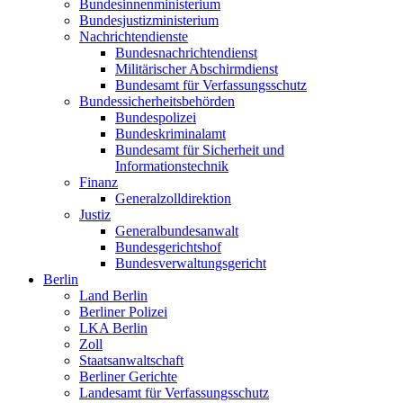
Bundesinnenministerium
Bundesjustizministerium
Nachrichtendienste
Bundesnachrichtendienst
Militärischer Abschirmdienst
Bundesamt für Verfassungsschutz
Bundessicherheitsbehörden
Bundespolizei
Bundeskriminalamt
Bundesamt für Sicherheit und
Informationstechnik
Finanz
Generalzolldirektion
Justiz
Generalbundesanwalt
Bundesgerichtshof
Bundesverwaltungsgericht
Berlin
Land Berlin
Berliner Polizei
LKA Berlin
Zoll
Staatsanwaltschaft
Berliner Gerichte
Landesamt für Verfassungsschutz