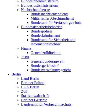
Bundesinnenministerium
Bundesjustizministerium
Nachrichtendienste
Bundesnachrichtendienst
Militärischer Abschirmdienst
Bundesamt für Verfassungsschutz
Bundessicherheitsbehörden
Bundespolizei
Bundeskriminalamt
Bundesamt für Sicherheit und
Informationstechnik
Finanz
Generalzolldirektion
Justiz
Generalbundesanwalt
Bundesgerichtshof
Bundesverwaltungsgericht
Berlin
Land Berlin
Berliner Polizei
LKA Berlin
Zoll
Staatsanwaltschaft
Berliner Gerichte
Landesamt für Verfassungsschutz