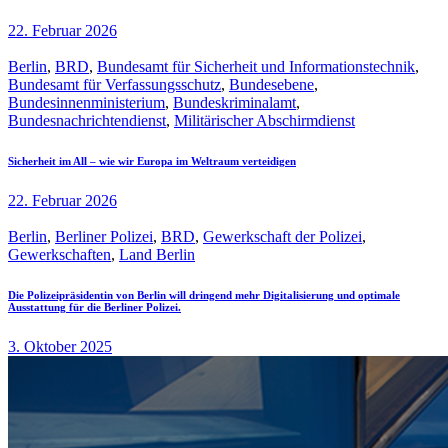
22. Februar 2026
Berlin
,
BRD
,
Bundesamt für Sicherheit und Informationstechnik
,
Bundesamt für Verfassungsschutz
,
Bundesebene
,
Bundesinnenministerium
,
Bundeskriminalamt
,
Bundesnachrichtendienst
,
Militärischer Abschirmdienst
Sicherheit im All – wie wir Europa im Weltraum verteidigen
22. Februar 2026
Berlin
,
Berliner Polizei
,
BRD
,
Gewerkschaft der Polizei
,
Gewerkschaften
,
Land Berlin
Die Polizeipräsidentin von Berlin will dringend mehr Digitalisierung und optimale
Ausstattung für die Berliner Polizei.
3. Oktober 2025