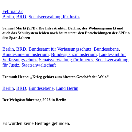
Februar 22
Berlin
,
BRD
,
Senatsverwaltung für Justiz
Samuel Märkt (SPD): Die Infrastruktur Berlins, der Wohnungsmarkt und
auch das Schulsystem leiden noch heute unter den Entscheidungen der SPD in
den Spar-Jahren
Berlin
,
BRD
,
Bundesamt für Verfassungsschutz
,
Bundesebene
,
Bundesinnenministerium
,
Bundesjustizministerium
,
Landesamt für
Verfassungsschutz
,
Senatsverwaltung für Inneres
,
Senatsverwaltung
für Justiz
,
Staatsanwaltschaft
Fromuth Heene: „Krieg gehört zum ältesten Geschäft der Welt.“
Berlin
,
BRD
,
Bundesebene
,
Land Berlin
Der Weltgästeführertag 2026 in Berlin
Es wurden keine Beiträge gefunden.