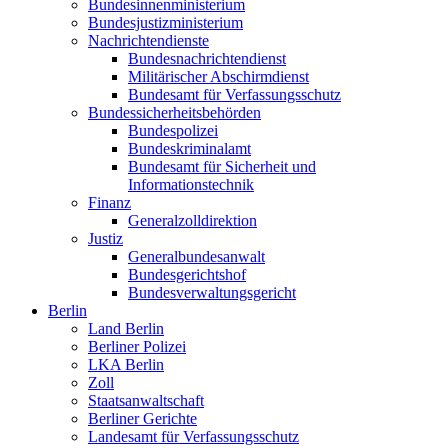
Bundesinnenministerium
Bundesjustizministerium
Nachrichtendienste
Bundesnachrichtendienst
Militärischer Abschirmdienst
Bundesamt für Verfassungsschutz
Bundessicherheitsbehörden
Bundespolizei
Bundeskriminalamt
Bundesamt für Sicherheit und
Informationstechnik
Finanz
Generalzolldirektion
Justiz
Generalbundesanwalt
Bundesgerichtshof
Bundesverwaltungsgericht
Berlin
Land Berlin
Berliner Polizei
LKA Berlin
Zoll
Staatsanwaltschaft
Berliner Gerichte
Landesamt für Verfassungsschutz