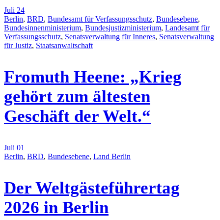
Juli 24
Berlin
,
BRD
,
Bundesamt für Verfassungsschutz
,
Bundesebene
,
Bundesinnenministerium
,
Bundesjustizministerium
,
Landesamt für
Verfassungsschutz
,
Senatsverwaltung für Inneres
,
Senatsverwaltung
für Justiz
,
Staatsanwaltschaft
Fromuth Heene: „Krieg
gehört zum ältesten
Geschäft der Welt.“
Juli 01
Berlin
,
BRD
,
Bundesebene
,
Land Berlin
Der Weltgästeführertag
2026 in Berlin