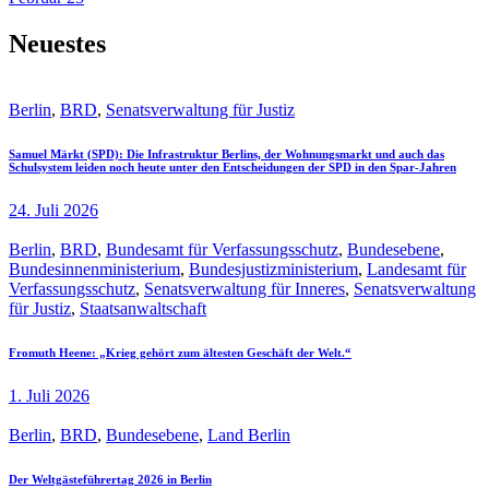
Neuestes
Berlin
,
BRD
,
Senatsverwaltung für Justiz
Samuel Märkt (SPD): Die Infrastruktur Berlins, der Wohnungsmarkt und auch das
Schulsystem leiden noch heute unter den Entscheidungen der SPD in den Spar-Jahren
24. Juli 2026
Berlin
,
BRD
,
Bundesamt für Verfassungsschutz
,
Bundesebene
,
Bundesinnenministerium
,
Bundesjustizministerium
,
Landesamt für
Verfassungsschutz
,
Senatsverwaltung für Inneres
,
Senatsverwaltung
für Justiz
,
Staatsanwaltschaft
Fromuth Heene: „Krieg gehört zum ältesten Geschäft der Welt.“
1. Juli 2026
Berlin
,
BRD
,
Bundesebene
,
Land Berlin
Der Weltgästeführertag 2026 in Berlin