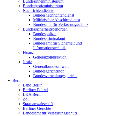
Bundesinnenministerium
Bundesjustizministerium
Nachrichtendienste
Bundesnachrichtendienst
Militärischer Abschirmdienst
Bundesamt für Verfassungsschutz
Bundessicherheitsbehörden
Bundespolizei
Bundeskriminalamt
Bundesamt für Sicherheit und
Informationstechnik
Finanz
Generalzolldirektion
Justiz
Generalbundesanwalt
Bundesgerichtshof
Bundesverwaltungsgericht
Berlin
Land Berlin
Berliner Polizei
LKA Berlin
Zoll
Staatsanwaltschaft
Berliner Gerichte
Landesamt für Verfassungsschutz