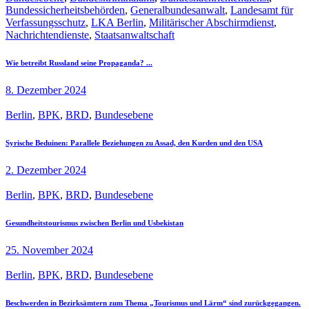
Bundessicherheitsbehörden
,
Generalbundesanwalt
,
Landesamt für
Verfassungsschutz
,
LKA Berlin
,
Militärischer Abschirmdienst
,
Nachrichtendienste
,
Staatsanwaltschaft
Wie betreibt Russland seine Propaganda? ...
8. Dezember 2024
Berlin
,
BPK
,
BRD
,
Bundesebene
Syrische Beduinen: Parallele Beziehungen zu Assad, den Kurden und den USA
2. Dezember 2024
Berlin
,
BPK
,
BRD
,
Bundesebene
Gesundheitstourismus zwischen Berlin und Usbekistan
25. November 2024
Berlin
,
BPK
,
BRD
,
Bundesebene
Beschwerden in Bezirksämtern zum Thema „Tourismus und Lärm“ sind zurückgegangen.