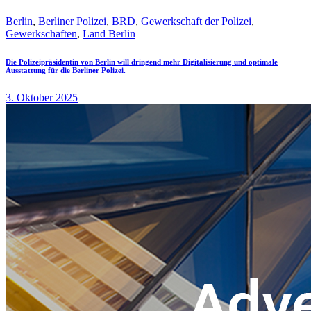
Berlin
,
Berliner Polizei
,
BRD
,
Gewerkschaft der Polizei
,
Gewerkschaften
,
Land Berlin
Die Polizeipräsidentin von Berlin will dringend mehr Digitalisierung und optimale
Ausstattung für die Berliner Polizei.
3. Oktober 2025