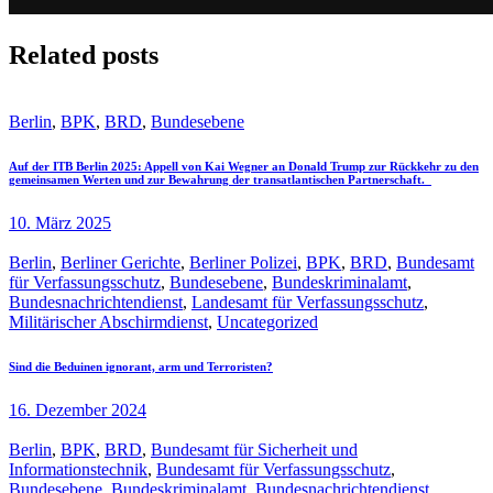
Related posts
Berlin
,
BPK
,
BRD
,
Bundesebene
Auf der ITB Berlin 2025: Appell von Kai Wegner an Donald Trump zur Rückkehr zu den
gemeinsamen Werten und zur Bewahrung der transatlantischen Partnerschaft.
10. März 2025
Berlin
,
Berliner Gerichte
,
Berliner Polizei
,
BPK
,
BRD
,
Bundesamt
für Verfassungsschutz
,
Bundesebene
,
Bundeskriminalamt
,
Bundesnachrichtendienst
,
Landesamt für Verfassungsschutz
,
Militärischer Abschirmdienst
,
Uncategorized
Sind die Beduinen ignorant, arm und Terroristen?
16. Dezember 2024
Berlin
,
BPK
,
BRD
,
Bundesamt für Sicherheit und
Informationstechnik
,
Bundesamt für Verfassungsschutz
,
Bundesebene
,
Bundeskriminalamt
,
Bundesnachrichtendienst
,