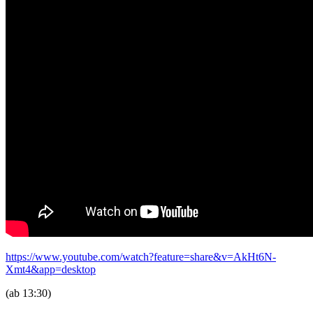
https://www.youtube.com/watch?feature=share&v=AkHt6N-
Xmt4&app=desktop
(ab 13:30)