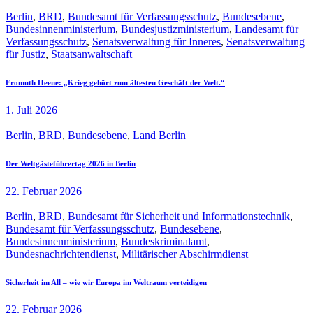
Berlin
,
BRD
,
Bundesamt für Verfassungsschutz
,
Bundesebene
,
Bundesinnenministerium
,
Bundesjustizministerium
,
Landesamt für
Verfassungsschutz
,
Senatsverwaltung für Inneres
,
Senatsverwaltung
für Justiz
,
Staatsanwaltschaft
Fromuth Heene: „Krieg gehört zum ältesten Geschäft der Welt.“
1. Juli 2026
Berlin
,
BRD
,
Bundesebene
,
Land Berlin
Der Weltgästeführertag 2026 in Berlin
22. Februar 2026
Berlin
,
BRD
,
Bundesamt für Sicherheit und Informationstechnik
,
Bundesamt für Verfassungsschutz
,
Bundesebene
,
Bundesinnenministerium
,
Bundeskriminalamt
,
Bundesnachrichtendienst
,
Militärischer Abschirmdienst
Sicherheit im All – wie wir Europa im Weltraum verteidigen
22. Februar 2026