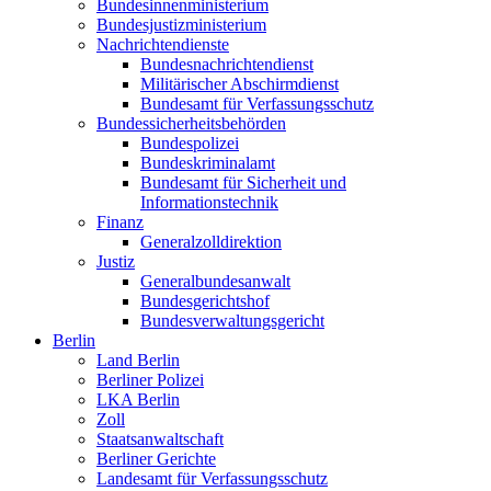
Bundesinnenministerium
Bundesjustizministerium
Nachrichtendienste
Bundesnachrichtendienst
Militärischer Abschirmdienst
Bundesamt für Verfassungsschutz
Bundessicherheitsbehörden
Bundespolizei
Bundeskriminalamt
Bundesamt für Sicherheit und
Informationstechnik
Finanz
Generalzolldirektion
Justiz
Generalbundesanwalt
Bundesgerichtshof
Bundesverwaltungsgericht
Berlin
Land Berlin
Berliner Polizei
LKA Berlin
Zoll
Staatsanwaltschaft
Berliner Gerichte
Landesamt für Verfassungsschutz