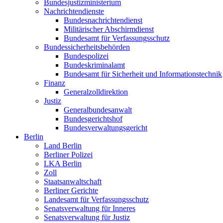
Bundesjustizministerium
Nachrichtendienste
Bundesnachrichtendienst
Militärischer Abschirmdienst
Bundesamt für Verfassungsschutz
Bundessicherheitsbehörden
Bundespolizei
Bundeskriminalamt
Bundesamt für Sicherheit und Informationstechnik
Finanz
Generalzolldirektion
Justiz
Generalbundesanwalt
Bundesgerichtshof
Bundesverwaltungsgericht
Berlin
Land Berlin
Berliner Polizei
LKA Berlin
Zoll
Staatsanwaltschaft
Berliner Gerichte
Landesamt für Verfassungsschutz
Senatsverwaltung für Inneres
Senatsverwaltung für Justiz