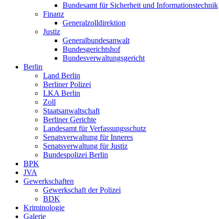
Bundesamt für Sicherheit und Informationstechnik
Finanz
Generalzolldirektion
Justiz
Generalbundesanwalt
Bundesgerichtshof
Bundesverwaltungsgericht
Berlin
Land Berlin
Berliner Polizei
LKA Berlin
Zoll
Staatsanwaltschaft
Berliner Gerichte
Landesamt für Verfassungsschutz
Senatsverwaltung für Inneres
Senatsverwaltung für Justiz
Bundespolizei Berlin
BPK
JVA
Gewerkschaften
Gewerkschaft der Polizei
BDK
Kriminologie
Galerie