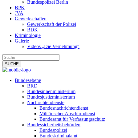
Bundespolizei Berlin
BPK
JVA
Gewerkschaften
Gewerkschaft der Polizei
BDK
Kriminologie
Galerie
Videos „Die Vernehmung“
Bundesebene
BRD
Bundesinnenministerium
Bundesjustizministerium
Nachrichtendienste
Bundesnachrichtendienst
Militärischer Abschirmdienst
Bundesamt für Verfassungsschutz
Bundessicherheitsbehörden
Bundespolizei
Bundeskriminalamt