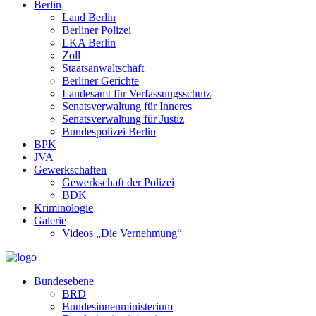
Berlin
Land Berlin
Berliner Polizei
LKA Berlin
Zoll
Staatsanwaltschaft
Berliner Gerichte
Landesamt für Verfassungsschutz
Senatsverwaltung für Inneres
Senatsverwaltung für Justiz
Bundespolizei Berlin
BPK
JVA
Gewerkschaften
Gewerkschaft der Polizei
BDK
Kriminologie
Galerie
Videos „Die Vernehmung“
Bundesebene
BRD
Bundesinnenministerium