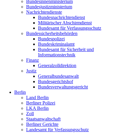
Bundesinnenministerium
Bundesjustizministerium
Nachrichtendienste
Bundesnachrichtendienst
Militärischer Abschirmdienst
Bundesamt für Verfassungsschutz
Bundessicherheitsbehörden
Bundespolizei
Bundeskriminalamt
Bundesamt für Sicherheit und
Informationstechnik
Finanz
Generalzolldirektion
Justiz
Generalbundesanwalt
Bundesgerichtshof
Bundesverwaltungsgericht
Berlin
Land Berlin
Berliner Polizei
LKA Berlin
Zoll
Staatsanwaltschaft
Berliner Gerichte
Landesamt für Verfassungsschutz