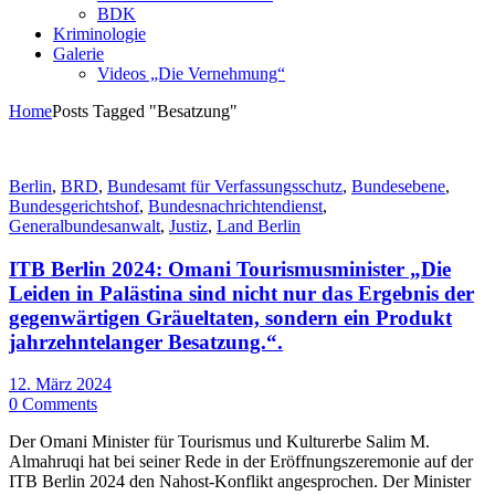
BDK
Kriminologie
Galerie
Videos „Die Vernehmung“
Home
Posts Tagged "Besatzung"
Berlin
,
BRD
,
Bundesamt für Verfassungsschutz
,
Bundesebene
,
Bundesgerichtshof
,
Bundesnachrichtendienst
,
Generalbundesanwalt
,
Justiz
,
Land Berlin
ITB Berlin 2024: Omani Tourismusminister „Die
Leiden in Palästina sind nicht nur das Ergebnis der
gegenwärtigen Gräueltaten, sondern ein Produkt
jahrzehntelanger Besatzung.“.
12. März 2024
0 Comments
Der Omani Minister für Tourismus und Kulturerbe Salim M.
Almahruqi hat bei seiner Rede in der Eröffnungszeremonie auf der
ITB Berlin 2024 den Nahost-Konflikt angesprochen. Der Minister