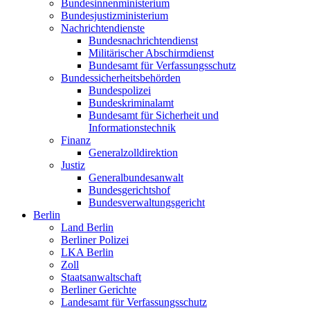
Bundesinnenministerium
Bundesjustizministerium
Nachrichtendienste
Bundesnachrichtendienst
Militärischer Abschirmdienst
Bundesamt für Verfassungsschutz
Bundessicherheitsbehörden
Bundespolizei
Bundeskriminalamt
Bundesamt für Sicherheit und
Informationstechnik
Finanz
Generalzolldirektion
Justiz
Generalbundesanwalt
Bundesgerichtshof
Bundesverwaltungsgericht
Berlin
Land Berlin
Berliner Polizei
LKA Berlin
Zoll
Staatsanwaltschaft
Berliner Gerichte
Landesamt für Verfassungsschutz