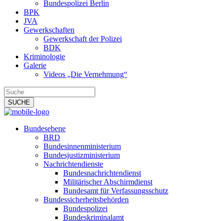
Bundespolizei Berlin
BPK
JVA
Gewerkschaften
Gewerkschaft der Polizei
BDK
Kriminologie
Galerie
Videos „Die Vernehmung“
Bundesebene
BRD
Bundesinnenministerium
Bundesjustizministerium
Nachrichtendienste
Bundesnachrichtendienst
Militärischer Abschirmdienst
Bundesamt für Verfassungsschutz
Bundessicherheitsbehörden
Bundespolizei
Bundeskriminalamt