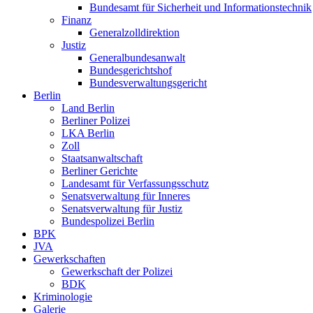
Bundesamt für Sicherheit und Informationstechnik
Finanz
Generalzolldirektion
Justiz
Generalbundesanwalt
Bundesgerichtshof
Bundesverwaltungsgericht
Berlin
Land Berlin
Berliner Polizei
LKA Berlin
Zoll
Staatsanwaltschaft
Berliner Gerichte
Landesamt für Verfassungsschutz
Senatsverwaltung für Inneres
Senatsverwaltung für Justiz
Bundespolizei Berlin
BPK
JVA
Gewerkschaften
Gewerkschaft der Polizei
BDK
Kriminologie
Galerie