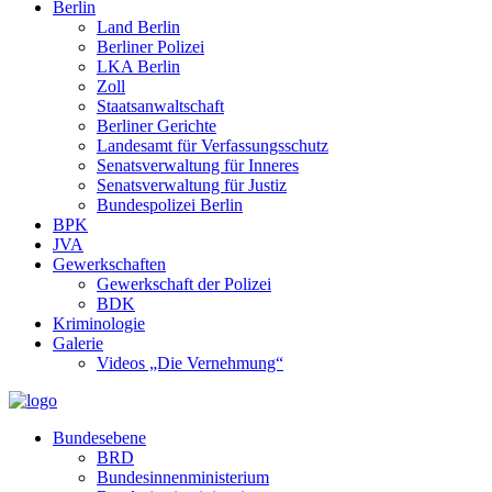
Berlin
Land Berlin
Berliner Polizei
LKA Berlin
Zoll
Staatsanwaltschaft
Berliner Gerichte
Landesamt für Verfassungsschutz
Senatsverwaltung für Inneres
Senatsverwaltung für Justiz
Bundespolizei Berlin
BPK
JVA
Gewerkschaften
Gewerkschaft der Polizei
BDK
Kriminologie
Galerie
Videos „Die Vernehmung“
Bundesebene
BRD
Bundesinnenministerium