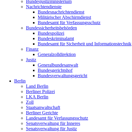
Bundesjustizministerium
Nachrichtendienste
Bundesnachrichtendienst
Militärischer Abschirmdienst
Bundesamt für Verfassungsschutz
Bundessicherheitsbehörden
Bundespolizei
Bundeskriminalamt
Bundesamt für Sicherheit und Informationstechnik
Finanz
Generalzolldirektion
Justiz
Generalbundesanwalt
Bundesgerichtshof
Bundesverwaltungsgericht
Berlin
Land Berlin
Berliner Polizei
LKA Berlin
Zoll
Staatsanwaltschaft
Berliner Gerichte
Landesamt für Verfassungsschutz
Senatsverwaltung für Inneres
Senatsverwaltung für Justiz