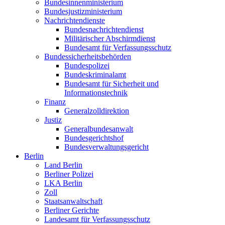
Bundesinnenministerium
Bundesjustizministerium
Nachrichtendienste
Bundesnachrichtendienst
Militärischer Abschirmdienst
Bundesamt für Verfassungsschutz
Bundessicherheitsbehörden
Bundespolizei
Bundeskriminalamt
Bundesamt für Sicherheit und
Informationstechnik
Finanz
Generalzolldirektion
Justiz
Generalbundesanwalt
Bundesgerichtshof
Bundesverwaltungsgericht
Berlin
Land Berlin
Berliner Polizei
LKA Berlin
Zoll
Staatsanwaltschaft
Berliner Gerichte
Landesamt für Verfassungsschutz