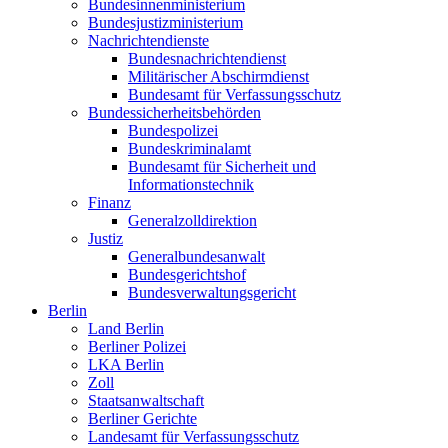
Bundesinnenministerium
Bundesjustizministerium
Nachrichtendienste
Bundesnachrichtendienst
Militärischer Abschirmdienst
Bundesamt für Verfassungsschutz
Bundessicherheitsbehörden
Bundespolizei
Bundeskriminalamt
Bundesamt für Sicherheit und
Informationstechnik
Finanz
Generalzolldirektion
Justiz
Generalbundesanwalt
Bundesgerichtshof
Bundesverwaltungsgericht
Berlin
Land Berlin
Berliner Polizei
LKA Berlin
Zoll
Staatsanwaltschaft
Berliner Gerichte
Landesamt für Verfassungsschutz