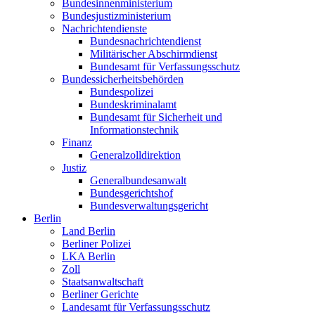
Bundesinnenministerium
Bundesjustizministerium
Nachrichtendienste
Bundesnachrichtendienst
Militärischer Abschirmdienst
Bundesamt für Verfassungsschutz
Bundessicherheitsbehörden
Bundespolizei
Bundeskriminalamt
Bundesamt für Sicherheit und
Informationstechnik
Finanz
Generalzolldirektion
Justiz
Generalbundesanwalt
Bundesgerichtshof
Bundesverwaltungsgericht
Berlin
Land Berlin
Berliner Polizei
LKA Berlin
Zoll
Staatsanwaltschaft
Berliner Gerichte
Landesamt für Verfassungsschutz