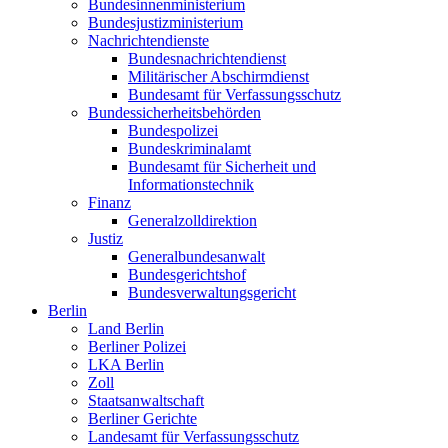
Bundesinnenministerium
Bundesjustizministerium
Nachrichtendienste
Bundesnachrichtendienst
Militärischer Abschirmdienst
Bundesamt für Verfassungsschutz
Bundessicherheitsbehörden
Bundespolizei
Bundeskriminalamt
Bundesamt für Sicherheit und
Informationstechnik
Finanz
Generalzolldirektion
Justiz
Generalbundesanwalt
Bundesgerichtshof
Bundesverwaltungsgericht
Berlin
Land Berlin
Berliner Polizei
LKA Berlin
Zoll
Staatsanwaltschaft
Berliner Gerichte
Landesamt für Verfassungsschutz