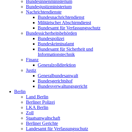
Bundesinnenministerium
Bundesjustizministerium
Nachrichtendienste
Bundesnachrichtendienst
Militärischer Abschirmdienst
Bundesamt für Verfassungsschutz
Bundessicherheitsbehörden
Bundespolizei
Bundeskriminalamt
Bundesamt für Sicherheit und
Informationstechnik
Finanz
Generalzolldirektion
Justiz
Generalbundesanwalt
Bundesgerichtshof
Bundesverwaltungsgericht
Berlin
Land Berlin
Berliner Polizei
LKA Berlin
Zoll
Staatsanwaltschaft
Berliner Gerichte
Landesamt für Verfassungsschutz