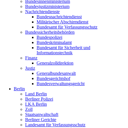
Bundesinnenministerium
Bundesjustizministerium
Nachrichtendienste
Bundesnachrichtendienst
Militärischer Abschirmdienst
Bundesamt für Verfassungsschutz
Bundessicherheitsbehörden
Bundespolizei
Bundeskriminalamt
Bundesamt für Sicherheit und
Informationstechnik
Finanz
Generalzolldirektion
Justiz
Generalbundesanwalt
Bundesgerichtshof
Bundesverwaltungsgericht
Berlin
Land Berlin
Berliner Polizei
LKA Berlin
Zoll
Staatsanwaltschaft
Berliner Gerichte
Landesamt für Verfassungsschutz