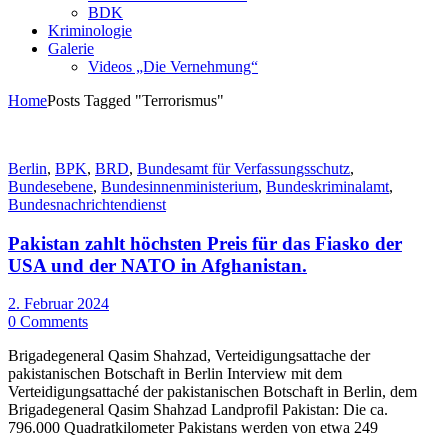
BDK
Kriminologie
Galerie
Videos „Die Vernehmung“
Home
Posts Tagged "Terrorismus"
Berlin
,
BPK
,
BRD
,
Bundesamt für Verfassungsschutz
,
Bundesebene
,
Bundesinnenministerium
,
Bundeskriminalamt
,
Bundesnachrichtendienst
Pakistan zahlt höchsten Preis für das Fiasko der
USA und der NATO in Afghanistan.
2. Februar 2024
0 Comments
Brigadegeneral Qasim Shahzad, Verteidigungsattache der
pakistanischen Botschaft in Berlin Interview mit dem
Verteidigungsattaché der pakistanischen Botschaft in Berlin, dem
Brigadegeneral Qasim Shahzad Landprofil Pakistan: Die ca.
796.000 Quadratkilometer Pakistans werden von etwa 249