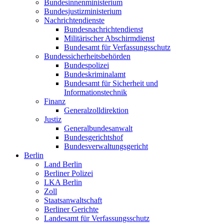
Bundesinnenministerium
Bundesjustizministerium
Nachrichtendienste
Bundesnachrichtendienst
Militärischer Abschirmdienst
Bundesamt für Verfassungsschutz
Bundessicherheitsbehörden
Bundespolizei
Bundeskriminalamt
Bundesamt für Sicherheit und
Informationstechnik
Finanz
Generalzolldirektion
Justiz
Generalbundesanwalt
Bundesgerichtshof
Bundesverwaltungsgericht
Berlin
Land Berlin
Berliner Polizei
LKA Berlin
Zoll
Staatsanwaltschaft
Berliner Gerichte
Landesamt für Verfassungsschutz