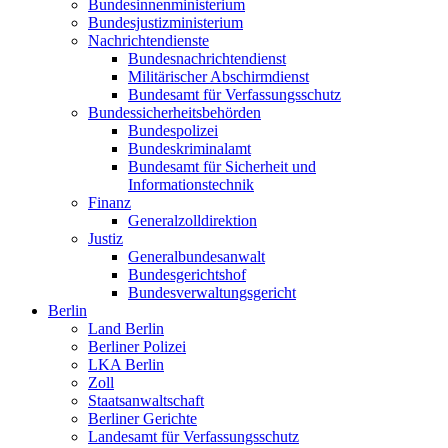
Bundesinnenministerium
Bundesjustizministerium
Nachrichtendienste
Bundesnachrichtendienst
Militärischer Abschirmdienst
Bundesamt für Verfassungsschutz
Bundessicherheitsbehörden
Bundespolizei
Bundeskriminalamt
Bundesamt für Sicherheit und
Informationstechnik
Finanz
Generalzolldirektion
Justiz
Generalbundesanwalt
Bundesgerichtshof
Bundesverwaltungsgericht
Berlin
Land Berlin
Berliner Polizei
LKA Berlin
Zoll
Staatsanwaltschaft
Berliner Gerichte
Landesamt für Verfassungsschutz