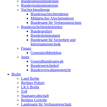
Bundesinnenministerium
Bundesjustizministerium
Nachrichtendienste
Bundesnachrichtendienst
Militärischer Abschirmdienst
Bundesamt für Verfassungsschutz
Bundessicherheitsbehörden
Bundespolizei
Bundeskriminalamt
Bundesamt für Sicherheit und
Informationstechnik
Finanz
Generalzolldirektion
Justiz
Generalbundesanwalt
Bundesgerichtshof
Bundesverwaltungsgericht
Berlin
Land Berlin
Berliner Polizei
LKA Berlin
Zoll
Staatsanwaltschaft
Berliner Gerichte
Landesamt für Verfassungsschutz