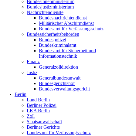
Bundesinnenministerium
Bundesjustizministerium
Nachrichtendienste
Bundesnachrichtendienst
Militärischer Abschirmdienst
Bundesamt für Verfassungsschutz
Bundessicherheitsbehörden
Bundespolizei
Bundeskriminalamt
Bundesamt für Sicherheit und
Informationstechnik
Finanz
Generalzolldirektion
Justiz
Generalbundesanwalt
Bundesgerichtshof
Bundesverwaltungsgericht
Berlin
Land Berlin
Berliner Polizei
LKA Berlin
Zoll
Staatsanwaltschaft
Berliner Gerichte
Landesamt für Verfassungsschutz