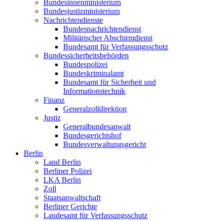
Bundesinnenministerium
Bundesjustizministerium
Nachrichtendienste
Bundesnachrichtendienst
Militärischer Abschirmdienst
Bundesamt für Verfassungsschutz
Bundessicherheitsbehörden
Bundespolizei
Bundeskriminalamt
Bundesamt für Sicherheit und
Informationstechnik
Finanz
Generalzolldirektion
Justiz
Generalbundesanwalt
Bundesgerichtshof
Bundesverwaltungsgericht
Berlin
Land Berlin
Berliner Polizei
LKA Berlin
Zoll
Staatsanwaltschaft
Berliner Gerichte
Landesamt für Verfassungsschutz