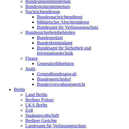
Bundesinnenministerium
Bundesjustizministerium
Nachrichtendienste
Bundesnachrichtendienst
Militärischer Abschirmdienst
Bundesamt für Verfassungsschutz
Bundessicherheitsbehörden
Bundespolizei
Bundeskriminalamt
Bundesamt für Sicherheit und
Informationstechnik
Finanz
Generalzolldirektion
Justiz
Generalbundesanwalt
Bundesgerichtshof
Bundesverwaltungsgericht
Berlin
Land Berlin
Berliner Polizei
LKA Berlin
Zoll
Staatsanwaltschaft
Berliner Gerichte
Landesamt für Verfassungsschutz