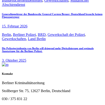
Bundessicherheitsbehörden
,
Gewerkschaften
,
Militärischer
Abschirmdienst
Generalinspekteur der Bundeswehr General Carsten Breuer: Deutschland braucht keinen
Flugzeugträger
15. Februar 2026
Berlin
,
Berliner Polizei
,
BRD
,
Gewerkschaft der Polizei
,
Gewerkschaften
,
Land Berlin
Die Polizeipräsidentin von Berlin will dringend mehr Digitalisierung und optimale
Ausstattung für die Berliner Polizei.
3. Oktober 2025
Kontakt
Berliner Kriminalitätszeitung
Stollberger Str. 75, 12627 Berlin, Deutschland
030 / 375 831 22