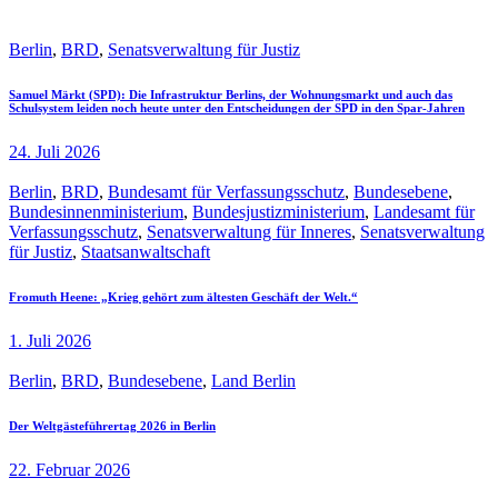
Berlin
,
BRD
,
Senatsverwaltung für Justiz
Samuel Märkt (SPD): Die Infrastruktur Berlins, der Wohnungsmarkt und auch das
Schulsystem leiden noch heute unter den Entscheidungen der SPD in den Spar-Jahren
24. Juli 2026
Berlin
,
BRD
,
Bundesamt für Verfassungsschutz
,
Bundesebene
,
Bundesinnenministerium
,
Bundesjustizministerium
,
Landesamt für
Verfassungsschutz
,
Senatsverwaltung für Inneres
,
Senatsverwaltung
für Justiz
,
Staatsanwaltschaft
Fromuth Heene: „Krieg gehört zum ältesten Geschäft der Welt.“
1. Juli 2026
Berlin
,
BRD
,
Bundesebene
,
Land Berlin
Der Weltgästeführertag 2026 in Berlin
22. Februar 2026