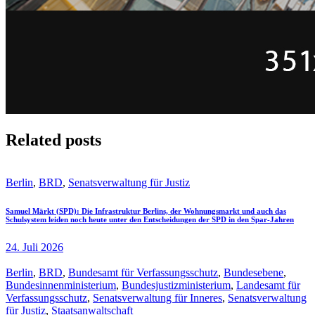
Related posts
Berlin
,
BRD
,
Senatsverwaltung für Justiz
Samuel Märkt (SPD): Die Infrastruktur Berlins, der Wohnungsmarkt und auch das
Schulsystem leiden noch heute unter den Entscheidungen der SPD in den Spar-Jahren
24. Juli 2026
Berlin
,
BRD
,
Bundesamt für Verfassungsschutz
,
Bundesebene
,
Bundesinnenministerium
,
Bundesjustizministerium
,
Landesamt für
Verfassungsschutz
,
Senatsverwaltung für Inneres
,
Senatsverwaltung
für Justiz
,
Staatsanwaltschaft