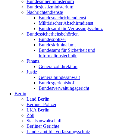
Bundesinnenministerium
Bundesjustizministerium
Nachrichtendienste
Bundesnachrichtendienst
Militärischer Abschirmdienst
Bundesamt für Verfassungsschutz
Bundessicherheitsbehörden
Bundespolizei
Bundeskriminalamt
Bundesamt für Sicherheit und
Informationstechnik
Finanz
Generalzolldirektion
Justiz
Generalbundesanwalt
Bundesgerichtshof
Bundesverwaltungsgericht
Berlin
Land Berlin
Berliner Polizei
LKA Berlin
Zoll
Staatsanwaltschaft
Berliner Gerichte
Landesamt für Verfassungsschutz