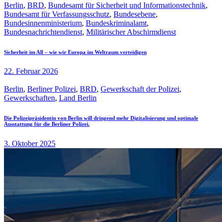
Berlin
,
BRD
,
Bundesamt für Sicherheit und Informationstechnik
,
Bundesamt für Verfassungsschutz
,
Bundesebene
,
Bundesinnenministerium
,
Bundeskriminalamt
,
Bundesnachrichtendienst
,
Militärischer Abschirmdienst
Sicherheit im All – wie wir Europa im Weltraum verteidigen
22. Februar 2026
Berlin
,
Berliner Polizei
,
BRD
,
Gewerkschaft der Polizei
,
Gewerkschaften
,
Land Berlin
Die Polizeipräsidentin von Berlin will dringend mehr Digitalisierung und optimale
Ausstattung für die Berliner Polizei.
3. Oktober 2025