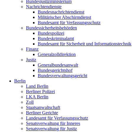
Bundesjustizministerium
Nachrichtendienste
Bundesnachrichtendienst
Militärischer Abschirmdienst
Bundesamt für Verfassungsschutz
Bundessicherheitsbehörden
Bundespolizei
Bundeskriminalamt
Bundesamt für Sicherheit und Informationstechnik
Finanz
Generalzolldirektion
Justiz
Generalbundesanwalt
Bundesgerichtshof
Bundesverwaltungsgericht
Berlin
Land Berlin
Berliner Polizei
LKA Berlin
Zoll
Staatsanwaltschaft
Berliner Gerichte
Landesamt für Verfassungsschutz
Senatsverwaltung für Inneres
Senatsverwaltung für Justiz