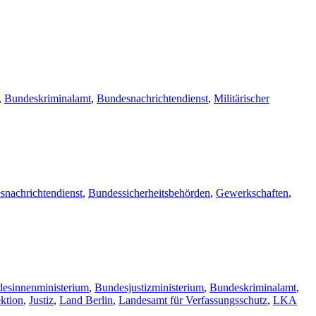
,
Bundeskriminalamt
,
Bundesnachrichtendienst
,
Militärischer
snachrichtendienst
,
Bundessicherheitsbehörden
,
Gewerkschaften
,
esinnenministerium
,
Bundesjustizministerium
,
Bundeskriminalamt
,
ektion
,
Justiz
,
Land Berlin
,
Landesamt für Verfassungsschutz
,
LKA