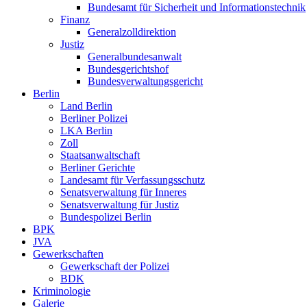
Bundesamt für Sicherheit und Informationstechnik
Finanz
Generalzolldirektion
Justiz
Generalbundesanwalt
Bundesgerichtshof
Bundesverwaltungsgericht
Berlin
Land Berlin
Berliner Polizei
LKA Berlin
Zoll
Staatsanwaltschaft
Berliner Gerichte
Landesamt für Verfassungsschutz
Senatsverwaltung für Inneres
Senatsverwaltung für Justiz
Bundespolizei Berlin
BPK
JVA
Gewerkschaften
Gewerkschaft der Polizei
BDK
Kriminologie
Galerie