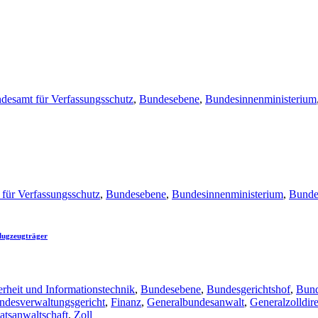
desamt für Verfassungsschutz
,
Bundesebene
,
Bundesinnenministerium
für Verfassungsschutz
,
Bundesebene
,
Bundesinnenministerium
,
Bunde
lugzeugträger
rheit und Informationstechnik
,
Bundesebene
,
Bundesgerichtshof
,
Bund
ndesverwaltungsgericht
,
Finanz
,
Generalbundesanwalt
,
Generalzolldir
atsanwaltschaft
,
Zoll