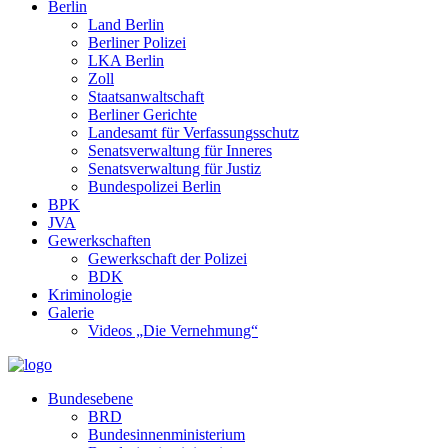
Berlin
Land Berlin
Berliner Polizei
LKA Berlin
Zoll
Staatsanwaltschaft
Berliner Gerichte
Landesamt für Verfassungsschutz
Senatsverwaltung für Inneres
Senatsverwaltung für Justiz
Bundespolizei Berlin
BPK
JVA
Gewerkschaften
Gewerkschaft der Polizei
BDK
Kriminologie
Galerie
Videos „Die Vernehmung“
Bundesebene
BRD
Bundesinnenministerium