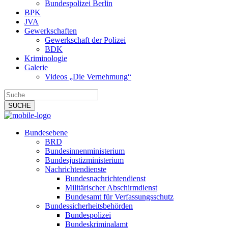
Bundespolizei Berlin
BPK
JVA
Gewerkschaften
Gewerkschaft der Polizei
BDK
Kriminologie
Galerie
Videos „Die Vernehmung“
Bundesebene
BRD
Bundesinnenministerium
Bundesjustizministerium
Nachrichtendienste
Bundesnachrichtendienst
Militärischer Abschirmdienst
Bundesamt für Verfassungsschutz
Bundessicherheitsbehörden
Bundespolizei
Bundeskriminalamt