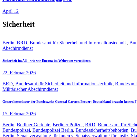
April 12
Sicherheit
Berlin
,
BRD
,
Bundesamt für Sicherheit und Informationstechnik
,
Bun
Abschirmdienst
Sicherheit im All – wie wir Europa im Weltraum verteidigen
22. Februar 2026
BRD
,
Bundesamt für Sicherheit und Informationstechnik
,
Bundesamt 
Militärischer Abschirmdienst
Generalinspekteur der Bundeswehr General Carsten Breuer: Deutschland braucht keinen F
15. Februar 2026
Berlin
,
Berliner Gerichte
,
Berliner Polizei
,
BRD
,
Bundesamt für Siche
Bundespolizei
,
Bundespolizei Berlin
,
Bundessicherheitsbehörden
,
Bu
Berlin
,
Senatsverwaltung für Inneres
,
Senatsverwaltung für Justiz
,
Sta