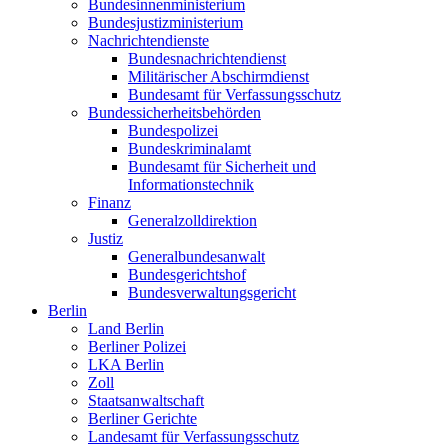
Bundesinnenministerium
Bundesjustizministerium
Nachrichtendienste
Bundesnachrichtendienst
Militärischer Abschirmdienst
Bundesamt für Verfassungsschutz
Bundessicherheitsbehörden
Bundespolizei
Bundeskriminalamt
Bundesamt für Sicherheit und
Informationstechnik
Finanz
Generalzolldirektion
Justiz
Generalbundesanwalt
Bundesgerichtshof
Bundesverwaltungsgericht
Berlin
Land Berlin
Berliner Polizei
LKA Berlin
Zoll
Staatsanwaltschaft
Berliner Gerichte
Landesamt für Verfassungsschutz