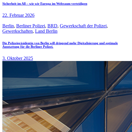
Sicherheit im All – wie wir Europa im Weltraum verteidigen
22. Februar 2026
Berlin
,
Berliner Polizei
,
BRD
,
Gewerkschaft der Polizei
,
Gewerkschaften
,
Land Berlin
Die Polizeipräsidentin von Berlin will dringend mehr Digitalisierung und optimale
Ausstattung für die Berliner Polizei.
3. Oktober 2025