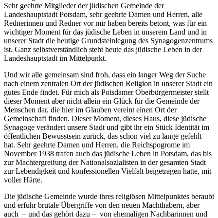
Sehr geehrte Mitglieder der jüdischen Gemeinde der
Landeshauptstadt Potsdam, sehr geehrte Damen und Herren, alle
Rednerinnen und Redner vor mir haben bereits betont, was für ein
wichtiger Moment für das jüdische Leben in unserem Land und in
unserer Stadt die heutige Grundsteinlegung des Synagogenzentrums
ist. Ganz selbstverständlich steht heute das jüdische Leben in der
Landeshauptstadt im Mittelpunkt.
Und wir alle gemeinsam sind froh, dass ein langer Weg der Suche
nach einem zentralen Ort der jüdischen Religion in unserer Stadt ein
gutes Ende findet. Für mich als Potsdamer Oberbürgermeister stellt
dieser Moment aber nicht allein ein Glück für die Gemeinde der
Menschen dar, die hier im Glauben vereint einen Ort der
Gemeinschaft finden. Dieser Moment, dieses Haus, diese jüdische
Synagoge verändert unsere Stadt und gibt ihr ein Stück Identität im
öffentlichen Bewusstsein zurück, das schon viel zu lange gefehlt
hat. Sehr geehrte Damen und Herren, die Reichspogrome im
November 1938 trafen auch das jüdische Leben in Potsdam, das bis
zur Machtergreifung der Nationalsozialisten in der gesamten Stadt
zur Lebendigkeit und konfessionellen Vielfalt beigetragen hatte, mit
voller Härte.
Die jüdische Gemeinde wurde ihres religiösen Mittelpunktes beraubt
und erfuhr brutale Übergriffe von den neuen Machthabern, aber
auch – und das gehört dazu – von ehemaligen Nachbarinnen und