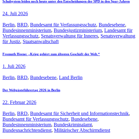
Schulsystem leiden noch heute unter den Entscheidungen der SPD in den Spar-Jahren
24. Juli 2026
Berlin
,
BRD
,
Bundesamt für Verfassungsschutz
,
Bundesebene
,
Bundesinnenministerium
,
Bundesjustizministerium
,
Landesamt für
Verfassungsschutz
,
Senatsverwaltung für Inneres
,
Senatsverwaltung
für Justiz
,
Staatsanwaltschaft
Fromuth Heene: „Krieg gehört zum ältesten Geschäft der Welt.“
1. Juli 2026
Berlin
,
BRD
,
Bundesebene
,
Land Berlin
Der Weltgästeführertag 2026 in Berlin
22. Februar 2026
Berlin
,
BRD
,
Bundesamt für Sicherheit und Informationstechnik
,
Bundesamt für Verfassungsschutz
,
Bundesebene
,
Bundesinnenministerium
,
Bundeskriminalamt
,
Bundesnachrichtendienst
,
Militärischer Abschirmdienst