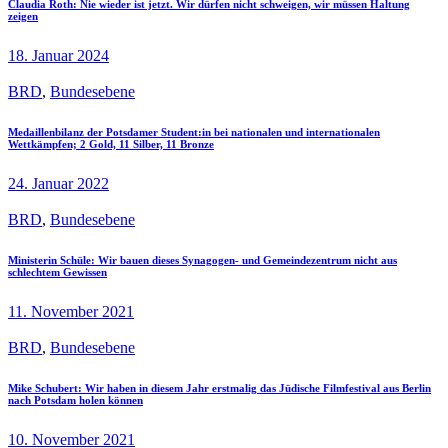
Claudia Roth: Nie wieder ist jetzt. Wir dürfen nicht schweigen, wir müssen Haltung
zeigen
18. Januar 2024
BRD
,
Bundesebene
Medaillenbilanz der Potsdamer Student:in bei nationalen und internationalen
Wettkämpfen; 2 Gold, 11 Silber, 11 Bronze
24. Januar 2022
BRD
,
Bundesebene
Ministerin Schüle: Wir bauen dieses Synagogen- und Gemeindezentrum nicht aus
schlechtem Gewissen
11. November 2021
BRD
,
Bundesebene
Mike Schubert: Wir haben in diesem Jahr erstmalig das Jüdische Filmfestival aus Berlin
nach Potsdam holen können
10. November 2021