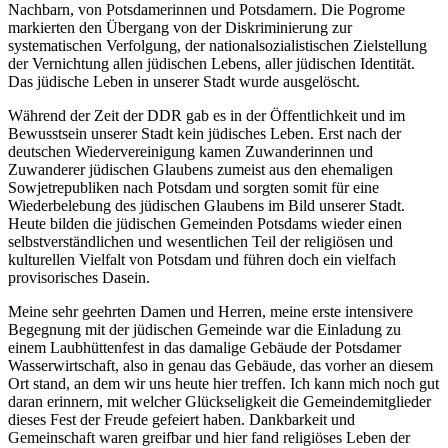
Nachbarn, von Potsdamerinnen und Potsdamern. Die Pogrome
markierten den Übergang von der Diskriminierung zur
systematischen Verfolgung, der nationalsozialistischen Zielstellung
der Vernichtung allen jüdischen Lebens, aller jüdischen Identität.
Das jüdische Leben in unserer Stadt wurde ausgelöscht.
Während der Zeit der DDR gab es in der Öffentlichkeit und im
Bewusstsein unserer Stadt kein jüdisches Leben. Erst nach der
deutschen Wiedervereinigung kamen Zuwanderinnen und
Zuwanderer jüdischen Glaubens zumeist aus den ehemaligen
Sowjetrepubliken nach Potsdam und sorgten somit für eine
Wiederbelebung des jüdischen Glaubens im Bild unserer Stadt.
Heute bilden die jüdischen Gemeinden Potsdams wieder einen
selbstverständlichen und wesentlichen Teil der religiösen und
kulturellen Vielfalt von Potsdam und führen doch ein vielfach
provisorisches Dasein.
Meine sehr geehrten Damen und Herren, meine erste intensivere
Begegnung mit der jüdischen Gemeinde war die Einladung zu
einem Laubhüttenfest in das damalige Gebäude der Potsdamer
Wasserwirtschaft, also in genau das Gebäude, das vorher an diesem
Ort stand, an dem wir uns heute hier treffen. Ich kann mich noch gut
daran erinnern, mit welcher Glückseligkeit die Gemeindemitglieder
dieses Fest der Freude gefeiert haben. Dankbarkeit und
Gemeinschaft waren greifbar und hier fand religiöses Leben der