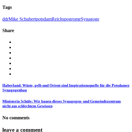
Tags
ddr
Mike Schubert
potsdam
Reichspogrome
Synagoge
Share
Haberland: Wüste, gelb und Orient sind Inspirationsquelle für die Potsdamer
Synagogenbau
Ministerin Schüle: Wir bauen dieses Synagogen- und Gemeindezentrum
nicht aus schlechtem Gewissen
No comments
leave a comment