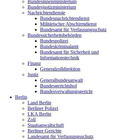
Bundesinnenministerium
Bundesjustizministerium
Nachrichtendienste
Bundesnachrichtendienst
Militärischer Abschirmdienst
Bundesamt für Verfassungsschutz
Bundessicherheitsbehörden
Bundespolizei
Bundeskriminalamt
Bundesamt für Sicherheit und
Informationstechnik
Finanz
Generalzolldirektion
Justiz
Generalbundesanwalt
Bundesgerichtshof
Bundesverwaltungsgericht
Berlin
Land Berlin
Berliner Polizei
LKA Berlin
Zoll
Staatsanwaltschaft
Berliner Gerichte
Landesamt für Verfassungsschutz