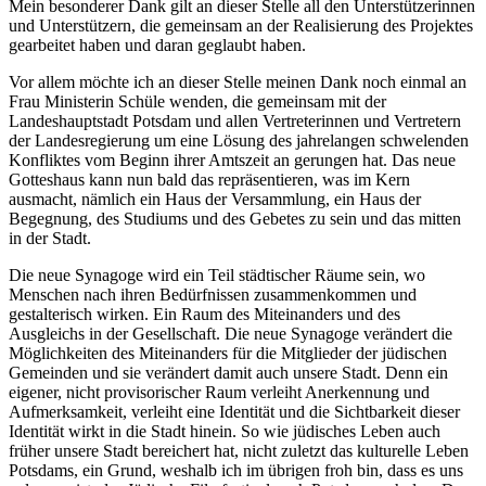
Mein besonderer Dank gilt an dieser Stelle all den Unterstützerinnen
und Unterstützern, die gemeinsam an der Realisierung des Projektes
gearbeitet haben und daran geglaubt haben.
Vor allem möchte ich an dieser Stelle meinen Dank noch einmal an
Frau Ministerin Schüle wenden, die gemeinsam mit der
Landeshauptstadt Potsdam und allen Vertreterinnen und Vertretern
der Landesregierung um eine Lösung des jahrelangen schwelenden
Konfliktes vom Beginn ihrer Amtszeit an gerungen hat. Das neue
Gotteshaus kann nun bald das repräsentieren, was im Kern
ausmacht, nämlich ein Haus der Versammlung, ein Haus der
Begegnung, des Studiums und des Gebetes zu sein und das mitten
in der Stadt.
Die neue Synagoge wird ein Teil städtischer Räume sein, wo
Menschen nach ihren Bedürfnissen zusammenkommen und
gestalterisch wirken. Ein Raum des Miteinanders und des
Ausgleichs in der Gesellschaft. Die neue Synagoge verändert die
Möglichkeiten des Miteinanders für die Mitglieder der jüdischen
Gemeinden und sie verändert damit auch unsere Stadt. Denn ein
eigener, nicht provisorischer Raum verleiht Anerkennung und
Aufmerksamkeit, verleiht eine Identität und die Sichtbarkeit dieser
Identität wirkt in die Stadt hinein. So wie jüdisches Leben auch
früher unsere Stadt bereichert hat, nicht zuletzt das kulturelle Leben
Potsdams, ein Grund, weshalb ich im übrigen froh bin, dass es uns