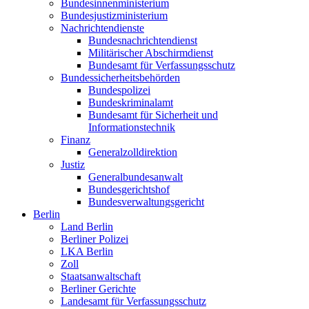
Bundesinnenministerium
Bundesjustizministerium
Nachrichtendienste
Bundesnachrichtendienst
Militärischer Abschirmdienst
Bundesamt für Verfassungsschutz
Bundessicherheitsbehörden
Bundespolizei
Bundeskriminalamt
Bundesamt für Sicherheit und
Informationstechnik
Finanz
Generalzolldirektion
Justiz
Generalbundesanwalt
Bundesgerichtshof
Bundesverwaltungsgericht
Berlin
Land Berlin
Berliner Polizei
LKA Berlin
Zoll
Staatsanwaltschaft
Berliner Gerichte
Landesamt für Verfassungsschutz